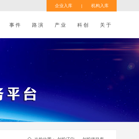
企业入库
机构入库
|
事 件
路 演
产 业
科 创
关 于