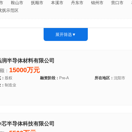
市
鞍山市
抚顺市
本溪市
丹东市
锦州市
营口市
沈抚示范区
展开筛选▼
晶润半导体材料有限公司
15000万元
额：
式：
股权
融资阶段：
Pre-A
所在地区：
沈阳市
业：
制造业
冷芯半导体科技有限公司