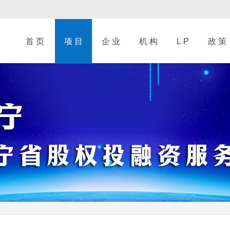
首 页
项 目
企 业
机 构
L P
政 策