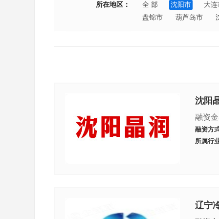
所在地区：
全 部
沈阳市
大连
盘锦市
葫芦岛市
沈阳
融资金
融资方
所属行
辽宁