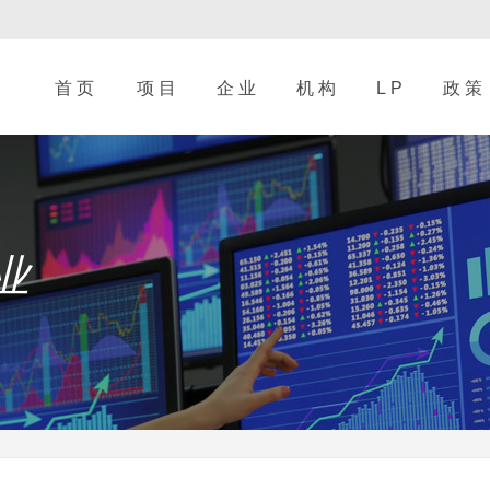
首 页
项 目
企 业
机 构
L P
政 策
业