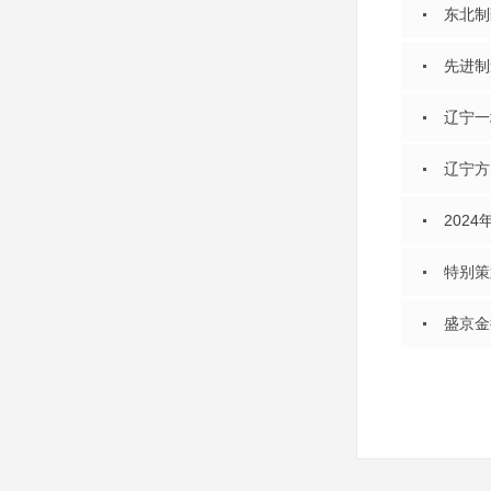
东北制
先进制
辽宁一
辽宁方
特别策
盛京金