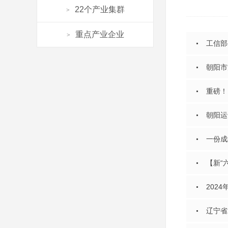
22个产业集群
>
重点产业企业
>
工信部
朝阳市
重磅！
朝阳运
一份成
【新“
202
辽宁省