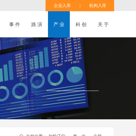
企业入库
机构入库
|
事 件
路 演
产 业
科 创
关 于