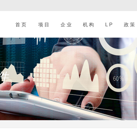
首 页
项 目
企 业
机 构
L P
政 策
件