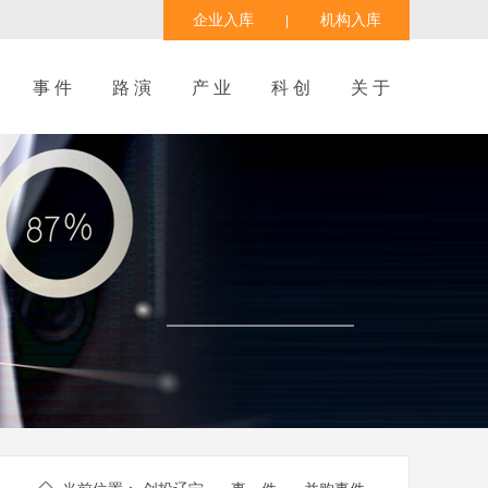
企业入库
机构入库
|
事 件
路 演
产 业
科 创
关 于